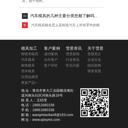
汽车模具的几种主要分类您都了解吗...
问
答
汽车模具顾名思义是制造汽车上所有零件的模
具总称，它主要包括冲压模具、注塑模具...
德州塑料模具的五大组成零件您都了...
问
模具加工
客户案例
雪昱资讯
关于雪昱
答
德州塑料模具是塑料加工工业中和塑料成型机
熔喷布模具
成功案例
雪昱新闻
雪昱简介
汽车模具
合作客户
行业资讯
企业文化
配套，赋予塑料制品以完整构型和准确尺寸的工
家电模具
客户评价
常见问题
组织架构
具。由于塑料...
管件模具
荣誉资质
日用品模具
聊城塑料模具钢材的选用原则您都了...
问
更多产品+
地 址：青岛市青大工业园棘洪滩街
答
聊城塑料模具钢材的选用原则您都了解吗？
道河南头社区河南头路18号
聊城塑料模具，是塑料加工工业中和塑料成型
联 系 人：王经理
电 话：18661680338
机配套，赋...
手 机：18661680338
邮 箱：wangmiaotian8@163.com
网 址：www.qdxyms.com
河北塑料模具加工出现变形的原因及...
问