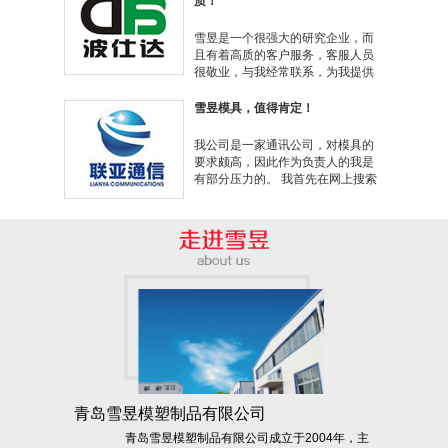
质！
咨询服务。...
雪昱是一个很强大的研究企业，而
且有着高质的客户服务，客服人员
很敬业，与我经常联系，为我提供
项目计划所需要的新报告，很有威
信、准确，他们的相关数据能够满
雪昱模具，值得肯定！
足我的需求。我愿意把雪昱模具推
荐给其它人。 ...
我公司是一家通讯公司，对模具的
要求颇高，因此作为负责人的我是
有部分压力的。 我首先在网上搜索
了各个公司的情况进行一些信息初
步了解，经过筛选之后，选定几家
公司分别进行实地考察。 ...
青岛雪昱模塑制品有限公司
青岛雪昱模塑制品有限公司成立于2004年，主