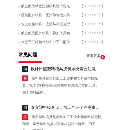
模量低,容易引起变形、融化在刀具上，为了解决这
航空航天精密注塑模具设计要点...
【2026.06.29】
种...
医药配件模具：医疗导管接头防...
【2026.06.22】
农业机械模具：注塑与冲压选型...
【2026.06.15】
泰安塑料模具采用镶块设计的优点有...
问
航空航天配件模具：异形件品类...
【2026.06.08】
答
泰安塑料模具是塑料加工工业中和塑料成型机
大型军工结构件加工中军工配件...
【2026.06.01】
配套，赋予塑料制品以完整构型和准确尺寸的工
具。由于塑料...
常见问题
查看更多
设计日照塑料模具浇筑系统需要注意...
问
答
塑料模具是塑料加工工业中和塑料成型机配
套，赋予塑料制品以完整构型和准确尺寸的工具。
由于塑料品种...
泰安塑料模具设计加工的三个注意事...
问
答
泰安塑料模具是塑料加工工业中和塑料成型机
配套，赋予塑料制品以完整构型和准确尺寸的工
具。由于塑料...