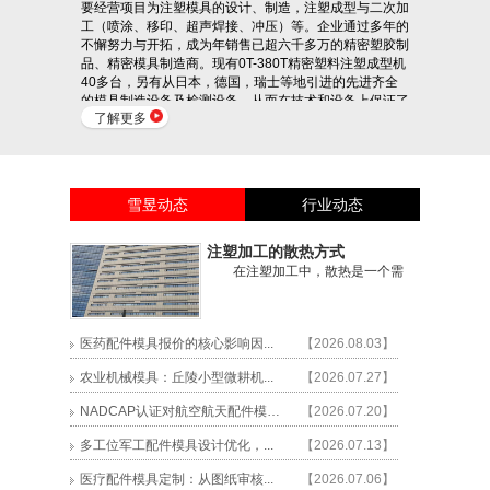
要经营项目为注塑模具的设计、制造，注塑成型与二次加
工（喷涂、移印、超声焊接、冲压）等。企业通过多年的
不懈努力与开拓，成为年销售已超六千多万的精密塑胶制
品、精密模具制造商。现有0T-380T精密塑料注塑成型机
40多台，另有从日本，德国，瑞士等地引进的先进齐全
的模具制造设备及检测设备，从而在技术和设备上保证了
了解更多
产品质量 企业占地...
雪昱动态
行业动态
注塑加工的散热方式
在注塑加工中，散热是一个需要考虑的重要方面
塑料加工政策支持
问
答
我国政府对塑料行业的发展规划有一系列
医药配件模具报价的核心影响因...
【2026.08.03】
的促进政策，将大力推进整个行业平稳持续发展。
农业机械模具：丘陵小型微耕机...
【2026.07.27】
...
NADCAP认证对航空航天配件模具...
【2026.07.20】
多工位军工配件模具设计优化，...
【2026.07.13】
塑料加工工序介绍
问
医疗配件模具定制：从图纸审核...
【2026.07.06】
答
因为塑料的热导性差，热膨胀系数、弹性