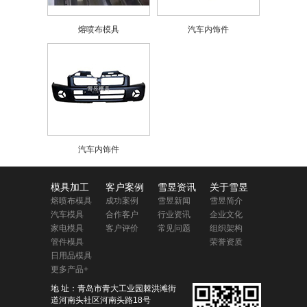
熔喷布模具
汽车内饰件
汽车内饰件
模具加工
客户案例
雪昱资讯
关于雪昱
熔喷布模具
成功案例
雪昱新闻
雪昱简介
汽车模具
合作客户
行业资讯
企业文化
家电模具
客户评价
常见问题
组织架构
管件模具
荣誉资质
日用品模具
更多产品+
地 址：青岛市青大工业园棘洪滩街
道河南头社区河南头路18号