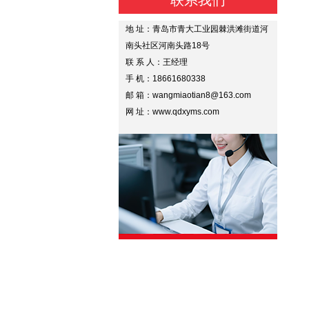
联系我们
地 址：青岛市青大工业园棘洪滩街道河
南头社区河南头路18号
联 系 人：王经理
手 机：18661680338
邮 箱：wangmiaotian8@163.com
网 址：www.qdxyms.com