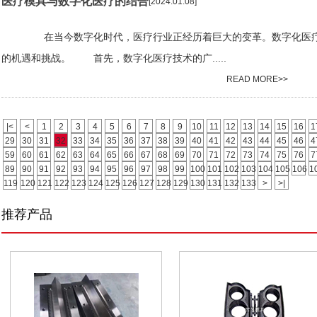
医疗模具与数字化医疗的结合
[2024.01.08]
在当今数字化时代，医疗行业正经历着巨大的变革。数字化医疗技
的机遇和挑战。 首先，数字化医疗技术的广.....
READ MORE>>
|<
<
1
2
3
4
5
6
7
8
9
10
11
12
13
14
15
16
1
29
30
31
32
33
34
35
36
37
38
39
40
41
42
43
44
45
46
4
59
60
61
62
63
64
65
66
67
68
69
70
71
72
73
74
75
76
7
89
90
91
92
93
94
95
96
97
98
99
100
101
102
103
104
105
106
1
119
120
121
122
123
124
125
126
127
128
129
130
131
132
133
>
>|
推荐产品