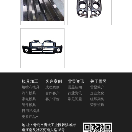
模具加工
客户案例
雪昱资讯
关于雪昱
熔喷布模具
成功案例
雪昱新闻
雪昱简介
汽车模具
合作客户
行业资讯
企业文化
家电模具
客户评价
常见问题
组织架构
管件模具
荣誉资质
日用品模具
更多产品+
地 址：青岛市青大工业园棘洪滩街
道河南头社区河南头路18号